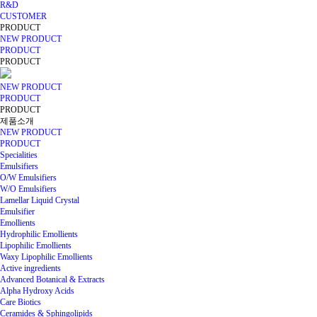
R&D
CUSTOMER
PRODUCT
NEW PRODUCT
PRODUCT
PRODUCT
NEW PRODUCT
PRODUCT
PRODUCT
제품소개
NEW PRODUCT
PRODUCT
Specialities
Emulsifiers
O/W Emulsifiers
W/O Emulsifiers
Lamellar Liquid Crystal
Emulsifier
Emollients
Hydrophilic Emollients
Lipophilic Emollients
Waxy Lipophilic Emollients
Active ingredients
Advanced Botanical & Extracts
Alpha Hydroxy Acids
Care Biotics
Ceramides & Sphingolipids