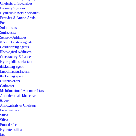
Cholesterol Specialties
Delivery Systems
Hyaluronic Acid Specialties
Peptides & Amino Acids
Etc
Solubilizers
Surfactants
Sensory Additives
&Sun Boosting agents
Conditioning agents
Rheological Additives
Consistency Enhancer
Hydrophilic surfactant
thickening agent
Lipophilic surfactant
thickening agent
Oil thickeners
Carbomer
Multifunctional Antimicrobials
Antimicrobial skin actives
& deo
Antioxidants & Chelators
Preservatives
Silica
Silica
Fumed silica
Hydrated silica
Etc