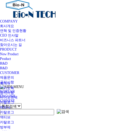
COMPANY
회사개요
연혁 및 인증현황
CEO 인사말
비즈니스 파트너
찾아오시는 길
PRODUCT
New Product
Product
R&D
R&D
CUSTOMER
제품문의
공지사항
퀵메뉴
카카오톡
KOREAN
공지사항
ENGLISH
바이오엔텍
CHINESE
카탈로그
에보닉
카탈로그
액티브
카탈로그
방부제