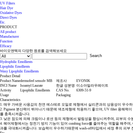
UV Filters
Hair Dye
Oxidative Dyes
Direct Dyes
Etc.
PRODUCT
All product
Manufacturer
Function
Efficacy
바이오앤텍의 다양한 원료를 검색해보세요
Search
Hydrophilic Emollients
Lipophilic Emollients
Waxy Lipophilic Emollients
Product Detail
Product Name
dermofeel sensolv MB
제조사
EVONIK
INCI Name
Isoamyl Laurate
한글 성분명
이소아밀라우레이트
Activity
Lipophilic Emollients
CAS No.
6309-51-9
Usage
Packaging
Characteristics
1. 매우 가벼운 사용감의 천연 에스테르 오일로 제형에서 실리콘과의 상용성이 우수
2. Pigment 분산력이 뛰어나기 때문에 색조제형에 적용하기 좋으며, UV filter 용해력
를 충족시켜줍니다.
3. 낮은 점도에 의해 크림이나 로션 등의 제형에서 발림성을 향상시켜주며, 피부의 
4. 헤어제형에서는 정전기 방지 기능이 있어 combing force를 줄여주는 역할을 
과를 극대화시켜줍니다. 보습력이 우수하기때문에 wash-off타입에서 세정 후의 피
Etc